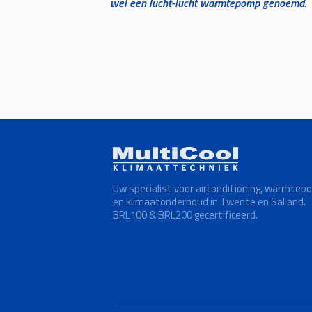
wel een lucht-lucht warmtepomp genoemd
.
Uw specialist voor airconditioning, warmte
en klimaatonderhoud in Twente en Salland.
BRL100 & BRL200 gecertificeerd.