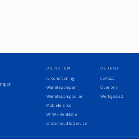
DIENSTEN
BEDRIJF
Airconditioning
Contact
pompen
Warmtepompen
Over ons
Warmtepompboiler
Werkgebied
Mobiele airco
WTW / Ventilatie
Onderhoud & Service