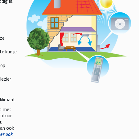
dig is.
eze
te kun je
 op
lezier
nklimaat
d met
ratuur
r,
kan ook
ner ook