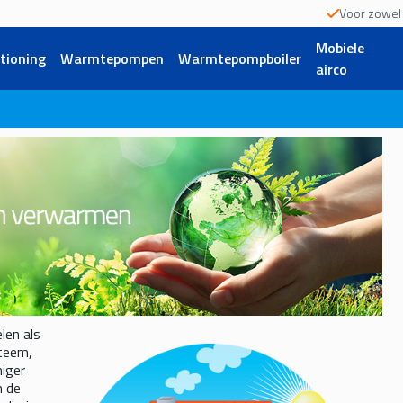
Voor zowel p
Mobiele
itioning
Warmtepompen
Warmtepompboiler
airco
len als
steem,
niger
n de