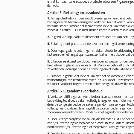
u niet kunt aantonen dat deze producten door een F-gassen gecer
dan ook.
Artikel 5. Betaling; incassokosten
1.
Tenzij schriftelijk anders wordt overeengekomen dient betal
bedrag naar de bankrekening van verkoper. Na het verstrijken v
verzuim; koper is vanaf het moment van in verzuim treden over h
bedoeld in artikel 6:119a BW). Indien koper in verzuim is, is ve
2.
In geval van liquidatie, faillissement of surseance van betali
3.
Betaling dient plaats te vinden zonder korting of verrekenin
4.
Door koper gedane betalingen strekken steeds ter afdoening in
facturen die het langst openstaan, zelfs al vermeldt koper dat d
5.
Elke overeenkomst wordt door verkoper aangegaan onder de o
kredietwaardigheid van koper blijkt. Verkoper behoudt zich het re
zekerheden voorafgaande aan aflevering en/of installatie te verl
6.
Is koper in gebreke of in verzuim met het nakomen van één of 
voldoening buiten rechte voor rekening van koper. Deze koste
verkoper aantoont hogere kosten te hebben gemaakt, welke red
Artikel 6. Eigendomsvoorbehoud
1
. Verkoper blijft eigenaar van alle door haar aan koper krachte
betrekking tot al deze zaken volledig is nagekomen. Indien verk
de in de vorige zin bedoelde zaken eigendom van verkoper totda
volledig heeft voldaan. Tevens geldt de voorbehouden eigendom
zodanige overeenkomst(en). Ondanks het eigendomsvoorbehoud v
2.
Door verkoper afgeleverde zaken, die krachtens lid 1 onder 
bedrijfsuitoefening worden doorverkocht. In geval van faillisse
normale bedrijfsuitoefening niet toegestaan. Overigens is koper
3.
Op afgeleverde zaken die door betaling in eigendom van kope