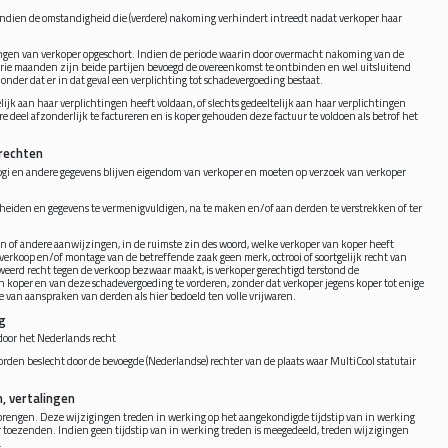
indien de omstandigheid die (verdere) nakoming verhindert intreedt nadat verkoper haar
ngen van verkoper opgeschort. Indien de periode waarin door overmacht nakoming van de
 drie maanden zijn beide partijen bevoegd de overeenkomst te ontbinden en wel uitsluitend
onder dat er in dat geval een verplichting tot schadevergoeding bestaat.
ijk aan haar verplichtingen heeft voldaan, of slechts gedeeltelijk aan haar verplichtingen
are deel afzonderlijk te factureren en is koper gehouden deze factuur te voldoen als betrof het
srechten
logi en andere gegevens blijven eigendom van verkoper en moeten op verzoek van verkoper
scheiden en gegevens te vermenigvuldigen, na te maken en/of aan derden te verstrekken of ter
 of andere aanwijzingen, in de ruimste zin des woord, welke verkoper van koper heeft
verkoop en/of montage van de betreffende zaak geen merk, octrooi of soortgelijk recht van
eerd recht tegen de verkoop bezwaar maakt, is verkoper gerechtigd terstond de
 koper en van deze schadevergoeding te vorderen, zonder dat verkoper jegens koper tot enige
e van aanspraken van derden als hier bedoeld ten volle vrijwaren.
ng
oor het Nederlands recht
orden beslecht door de bevoegde (Nederlandse) rechter van de plaats waar MultiCool statutair
, vertalingen
brengen. Deze wijzigingen treden in werking op het aangekondigde tijdstip van in werking
r toezenden. Indien geen tijdstip van in werking treden is meegedeeld, treden wijzigingen
.