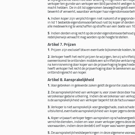
verkoper ten gunste van verkoper een (stil) pandrecht vestigen
mocht hebben. De in dit lid opgenomen bevoegdheid geldt evene
bewerkt of verwerkt, waardoor verkoper haar eigendomsvoorbeh
4.
Indien koper zijn verplichtingen niet nakomt of er gegronde v
in lid 1 bedoelde eigendomsvoorbehoud rust bij koper of derden 
alle medewerking te verschaffen op straffe van een boete van 1
5
. Indien derden enig recht op de onder eigendomsvoorbehoud gel
redelijkerwijs verwacht mag worden op de hoogte te stellen.
Artikel 7. Prijzen
1
. Prijzen zijn exclusief btw en eventuele bijkomende kosten, t
2.
Verkoper heeft het recht prijzen te wijzigen, tenzij schriftel
overeenkomst te ontbinden middels een schriftelijke verklaring
na kennisneming door koper van de prijsverhoging te geschieden
heeft verkoper het recht de prijsverhoging door te berekenen aan 
ontbindingsrecht van koper.
Artikel 8. Aansprakelijkheid
1.
Voor gebreken in geleverde zaken geldt de garantie zoals oms
2.
De aansprakelijkheid van verkoper is, voor zover deze door h
verzekeraar gedane uitkering. Indien de verzekeraar van verkoper
is de aansprakelijkheid van verkoper beperkt tot de factuurwaa
3.
Verkoper is niet aansprakelijk voor gevolgschade, zoals scha
uitsluitend, eventuele aansprakelijkheid van koper jegens derd
4.
Koper vrijwaart verkoper tegen aanspraken op schadevergoedi
verrichte diensten, indien en voor zover verkoper jegens deze 
voorwaarden, indien deze derde(n) zelf koper was/waren gewees
5.
De aansprakelijkheidsbeperkingen in deze algemene voorwaar