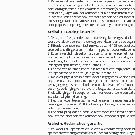
5.
Verkoper zal naar beste inzicht en vermogen en overeenkoms
informatieverstrekking verschaffen, maar staat niet in voor het
berekeningen, tekeningen en andere informatie (bijvoorbeeld omt
verstrekt bij wijze van voor verkoper niet bindende informatie.
in het geval van opzet of bewuste roekeloosheid van verkoper of
advisering en/of informatieverstrekking, is verkoper niet aansp
beroep op deze bepaling in rechte niet wordt gehonoreerd, geldt
Artikel 3. Levering, levertijd
1.
Tenzij schriftelijk anders wordt overeengekomen geschiedt, bij
voor zover dat via een verharde weg bereikbaar is en op de bega
2.
Bij orders beneden een factuurwaarde van € 125 (exclusief btw
orderbehandelingskosten in rekening gebracht door verkoper a
3.
Koper is verplicht de gekochte zaken af te nemen op het mo
worden bezorgd. Indien koper de afname weigert of nalatig is met
zonder ingebrekestelling in verzuim en zullen de zaken worden o
ieder geval opslagkosten, verschuldigd zijn.
4.
Een overeengekomen levertijd is geen fatale termijn, tenzij ui
verkoper derhalve schriftelijk in gebreke te stellen.
5.
De levertijd gaat pas in nadat koper alle gegevens, waarvan ve
begrijpen dat deze noodzakelijk zijn in het kader van de uitvoer
vertraging wegens het niet voldoen door koper aan één of meer
zodanige verlenging van de levertijd toegestaan als, alle omsta
6.
Als wijzigingen in de opdracht aan verkoper ertoe leiden dat d
extra benodigde tijd verlengd.
7.
Het is verkoper toegestaan verkochte zaken in gedeelten te l
leveringsvoorwaarden MultiCool verkoper bevoegd elk gedeelte a
betalingsvoorwaarden.
8.
Overschrijding van de levertijd geeft koper geen recht op on
bewuste roekeloosheid van verkoper bewijst of dat er sprake is 
Artikel 4. Reclamaties; garantie
1.
Verkoper zal koper de zaken leveren overeenkomstig de omschri
opdrachtbevestiging omschreven, zij het dat geringe afwijkingen 