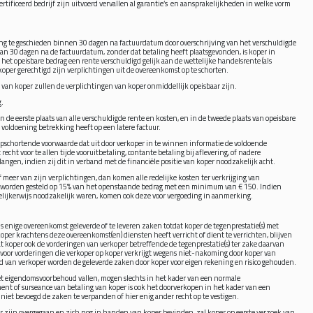
tificeerd bedrijf zijn uitvoerd vervallen al garantie’s en aansprakelijkheden in welke vorm
ing te geschieden binnen 30 dagen na factuurdatum door overschrijving van het verschuldigde
an 30 dagen na de factuurdatum, zonder dat betaling heeft plaatsgevonden, is koper in
et opeisbare bedrag een rente verschuldigd gelijk aan de wettelijke handelsrente (als
rkoper gerechtigd zijn verplichtingen uit de overeenkomst op te schorten.
ng van koper zullen de verplichtingen van koper onmiddellijk opeisbaar zijn.
g.
 de eerste plaats van alle verschuldigde rente en kosten, en in de tweede plaats van opeisbare
e voldoening betrekking heeft op een latere factuur.
pschortende voorwaarde dat uit door verkoper in te winnen informatie de voldoende
cht voor te allen tijde vooruitbetaling, contante betaling bij aflevering, of nadere
angen, indien zij dit in verband met de financiële positie van koper noodzakelijk acht.
meer van zijn verplichtingen, dan komen alle redelijke kosten ter verkrijging van
n worden gesteld op 15% van het openstaande bedrag met een minimum van € 150. Indien
elijkerwijs noodzakelijk waren, komen ook deze voor vergoeding in aanmerking.
ns enige overeenkomst geleverde of te leveren zaken totdat koper de tegenprestatie(s) met
oper krachtens deze overeenkomst(en) diensten heeft verricht of dient te verrichten, blijven
t koper ook de vorderingen van verkoper betreffende de tegenprestatie(s) ter zake daarvan
 voor vorderingen die verkoper op koper verkrijgt wegens niet-nakoming door koper van
an verkoper worden de geleverde zaken door koper voor eigen rekening en risico gehouden.
het eigendomsvoorbehoud vallen, mogen slechts in het kader van een normale
ment of surseance van betaling van koper is ook het doorverkopen in het kader van een
 niet bevoegd de zaken te verpanden of hier enig ander recht op te vestigen.
r zijn overgegaan en zich nog in handen van koper bevinden, zal koper op eerste verzoek van