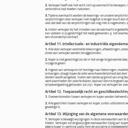
2.
Verkoper heeft ook het recht zich op overmacht te beroepen, 
verbintenis had moeten nakomen.
3.
Tijdens overmacht worden de leverings- en andere verplichti
verplichtingen door verkoper niet mogelijk is langer duurt dan
voor dat deel van de verplichtingen dat nog niet is nagekomen, z
4.
Indien verkoper bij het intreden van de overmacht al gedeeltel
kan voldoen is zij gerechtigd het reeds geleverde c.q. het leverb
een afzonderlijk contract.
Artikel 11. Intellectuele- en industriële eigendom
1.
Alle door verkoper verstrekte tekeningen, afbeeldingen, cata
direct aan verkoper worden teruggezonden.
2.
Koper is niet gerechtigd om de in het vorige lid genoemde be
inzage te geven.
3.
Ingeval van verkoop en/of montage naar tekeningen, modellen
ontvangen, draagt koper de volle verantwoordelijkheid dat door 
derden wordt aangetast. Indien een derde op grond van enig bew
werkzaamheden ter zake te staken, daarvan kennis te geven aan
schadevergoeding gehouden zal zijn. Koper zal verkoper ter zak
Artikel 12. Toepasselijk recht en geschilbeslechti
1.
Overeenkomsten tussen verkoper en koper worden beheerst d
2.
Alle geschillen tussen verkoper en koper zullen uitsluitend w
gevestigd is.
Artikel 13. Wijziging van de algemene voorwaarden
1.
Verkoper is bevoegd wijzigingen in deze voorwaarden aan te 
treden. Verkoper zal de gewijzigde voorwaarden tijdig aan kope
jegens koper in werking zodra hem de wijziging is medegedeeld