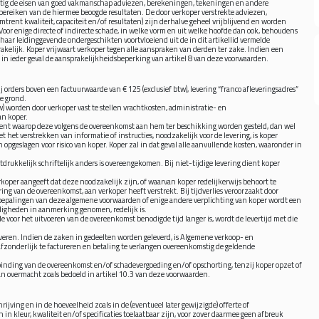
tig de eisen van goed vakmanschap adviezen, berekeningen, tekeningen en andere
 bereiken van de hiermee beoogde resultaten. De door verkoper verstrekte adviezen,
rent kwaliteit, capaciteit en/of resultaten) zijn derhalve geheel vrijblijvend en worden
 Voor enige directe of indirecte schade, in welke vorm en uit welke hoofde dan ook, behoudens
 haar leidinggevende ondergeschikten voortvloeiend uit de in dit artikellid vermelde
rakelijk. Koper vrijwaart verkoper tegen alle aanspraken van derden ter zake. Indien een
 in ieder geval de aansprakelijkheidsbeperking van artikel 8 van deze voorwaarden.
 orders boven een factuurwaarde van € 125 (exclusief btw), levering “franco afleveringsadres”
ne grond.
) worden door verkoper vast te stellen vrachtkosten, administratie- en
an koper.
ment waarop deze volgens de overeenkomst aan hem ter beschikking worden gesteld, dan wel
 het verstrekken van informatie of instructies, noodzakelijk voor de levering, is koper
pgeslagen voor risico van koper. Koper zal in dat geval alle aanvullende kosten, waaronder in
tdrukkelijk schriftelijk anders is overeengekomen. Bij niet-tijdige levering dient koper
rkoper aangeeft dat deze noodzakelijk zijn, of waarvan koper redelijkerwijs behoort te
ing van de overeenkomst, aan verkoper heeft verstrekt. Bij tijdverlies veroorzaakt door
 bepalingen van deze algemene voorwaarden of enige andere verplichting van koper wordt een
ndigheden in aanmerking genomen, redelijk is.
e voor het uitvoeren van de overeenkomst benodigde tijd langer is, wordt de levertijd met die
everen. Indien de zaken in gedeelten worden geleverd, is Algemene verkoop- en
fzonderlijk te factureren en betaling te verlangen overeenkomstig de geldende
tbinding van de overeenkomst en/of schadevergoeding en/of opschorting, tenzij koper opzet of
van overmacht zoals bedoeld in artikel 10.3 van deze voorwaarden.
jving en in de hoeveelheid zoals in de (eventueel later gewijzigde) offerte of
in kleur, kwaliteit en/of specificaties toelaatbaar zijn, voor zover daarmee geen afbreuk