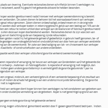
e plaats van levering. Eventuele reclamaties dienen schriftelijk binnen 5 werkdagen na
n reclameert, wordt hij geacht het geleverde akkoord te hebben bevonden.
 koper worden geretourneerd nadat hierover met verkoper overeenstemming is bereikt.
en verbonden. De zaken dienen te behoren tot het voorraadassortiment van verkoper.
en geval retour genomen. Zaken dienen onbeschadigd, onbeschreven en in de originele
 worden door verkoper kosten in rekening gebracht, gelijk aan een bedrag van 10% van de
en een retour te nemen artikel door verkoper aan de leverancier of fabrikant geretourneerd
zullen deze aan koper doorberekend worden. Reclamaties dienen te zijn voorzien van
 van en toelichting op de van toepassing zijnde retourreden.
oen gelden nadat hij het geleverde geheel of gedeeltelijk in gebruik heeft genomen, be- of
or de gevolgen van ondeugdelijkheid en onduidelijkheid van door hem aan verkoper verstrekte
ering van de overeenkomst. Ter zake van beschadiging van lak- en chroomwerk kan verkoper
an kwaliteits- of constructiefouten van andere onderdelen.
alde wordt door verkoper uitsluitend garantie verleend overeenkomstig de
eren reparatie of vervanging, ter keuze van verkoper, van (onderdelen van) het geleverde die
 ontwerp-, materiaal- en fabricagefouten. Is reparatie of vervanging niet mogelijk, dan
 Indien geen andere garantietermijn is vermeld geldt de garantie gedurende 1 jaar na
eigendom van verkoper.
 een ongeval, misbruik, een verkeerd gebruik of een verkeerde toepassing of als resultaat van
 of indien de schade het gevolg is van een anderszins onjuiste behandeling. De garantie
r niet is nagekomen.
ijkheid van verkoper dient koper binnen tien werkdagen na het constateren van gebreken aan
len onder duidelijke vermelding van de gebreken. Koper is niet gerechtigd op grond van een
er geen enkele garantie op het geleverde verleend
dening, mogen uitsluitend gemonteerd worden door F-gassen gecertificeerd bedrijven. Indien