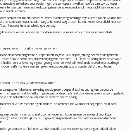
 tot meerdere zekerheid voor vorderingen die verkoper uit welken hoofde dan ook op koper
ens ten aanzien van door verkoper geleverde zaken die door of in opdracht van koper zijn
oud heeft verloren.
rees bestaat dat hij zulks niet zal doen is verkoper gerechtigd afgeleverde zaken waarop het
die de zaak voor koper houden weg te halen of weg te doen halen. Koper is verplicht hiertoe
0% van het door hem verschuldigde per dag.
everde zaken willen vestigen of doen gelden, is koper verplicht verkoper zo snel als
enzij anders schriftelijk is overeengekomen.
ijk anders is overeengekomen. Koper heeft in geval van prijswijziging het recht de gesloten
 indien sprake is van een prijsverhoging van meer dan 10%. De ontbinding dient onverwijld
. Indien een prijsverhoging een gevolg is van een wettelijke of andere overheidsmaatregel
koper, zelfs indien is overeengekomen dat de prijs vast is, zonder dat dit leidt tot een
chreven in artikel 4 van deze voorwaarden.
aar aansprakelijkheidsverzekering wordt gedekt, beperkt tot het bedrag van de door de
 in enig geval niet tot uitkering overgaat of de schade niet door de verzekering wordt gedekt,
rde van de betreffende zaken, van de betreffende zending.
de in de vorm van winstderving en andere indirecte schade waaronder begrepen, maar niet
en.
ng van derden in verband met door verkoper aan koper geleverde zaken of voor koper
derde(n) niet aansprakelijk zou zijn geweest ingevolge de overeenkomst en deze algemene
t.
den gelden ook ten behoeve van derden, die door verkoper worden ingeschakeld bij de