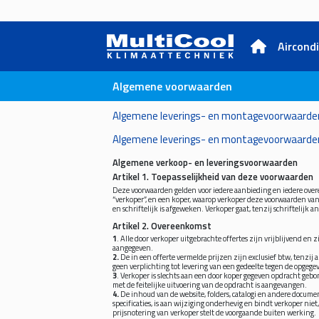
Aircond
Algemene voorwaarden
Algemene leverings- en montagevoorwaarde
Algemene leverings- en montagevoorwaarden
Algemene verkoop- en leveringsvoorwaarden
Artikel 1. Toepasselijkheid van deze voorwaarden
Deze voorwaarden gelden voor iedere aanbieding en iedere ove
“verkoper”, en een koper, waarop verkoper deze voorwaarden van 
en schriftelijk is afgeweken. Verkoper gaat, tenzij schriftelij
Artikel 2. Overeenkomst
1
. Alle door verkoper uitgebrachte offertes zijn vrijblijvend en
aangegeven.
2.
De in een offerte vermelde prijzen zijn exclusief btw, tenzij
geen verplichting tot levering van een gedeelte tegen de opgegev
3
. Verkoper is slechts aan een door koper gegeven opdracht gebo
met de feitelijke uitvoering van de opdracht is aangevangen.
4.
De inhoud van de website, folders, catalogi en andere documen
specificaties, is aan wijziging onderhevig en bindt verkoper ni
prijsnotering van verkoper stelt de voorgaande buiten werking.