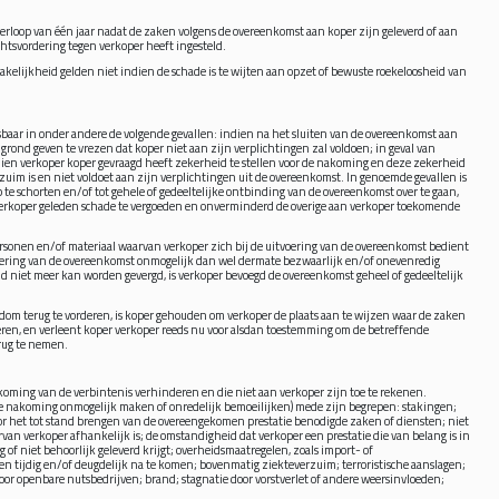
verloop van één jaar nadat de zaken volgens de overeenkomst aan koper zijn geleverd of aan
chtsvordering tegen verkoper heeft ingesteld.
ijkheid gelden niet indien de schade is te wijten aan opzet of bewuste roekeloosheid van
baar in onder andere de volgende gevallen: indien na het sluiten van de overeenkomst aan
ond geven te vrezen dat koper niet aan zijn verplichtingen zal voldoen; in geval van
indien verkoper koper gevraagd heeft zekerheid te stellen voor de nakoming en deze zekerheid
rzuim is en niet voldoet aan zijn verplichtingen uit de overeenkomst. In genoemde gevallen is
 te schorten en/of tot gehele of gedeeltelijke ontbinding van de overeenkomst over te gaan,
erkoper geleden schade te vergoeden en onverminderd de overige aan verkoper toekomende
sonen en/of materiaal waarvan verkoper zich bij de uitvoering van de overeenkomst bedient
tvoering van de overeenkomst onmogelijk dan wel dermate bezwaarlijk en/of onevenredig
id niet meer kan worden gevergd, is verkoper bevoegd de overeenkomst geheel of gedeeltelijk
ndom terug te vorderen, is koper gehouden om verkoper de plaats aan te wijzen waar de zaken
eren, en verleent koper verkoper reeds nu voor alsdan toestemming om de betreffende
rug te nemen.
ming van de verbintenis verhinderen en die niet aan verkoper zijn toe te rekenen.
e nakoming onmogelijk maken of onredelijk bemoeilijken) mede zijn begrepen: stakingen;
r het tot stand brengen van de overeengekomen prestatie benodigde zaken of diensten; niet
rvan verkoper afhankelijk is; de omstandigheid dat verkoper een prestatie die van belang is in
ig of niet behoorlijk geleverd krijgt; overheidsmaatregelen, zoals import- of
n tijdig en/of deugdelijk na te komen; bovenmatig ziekteverzuim; terroristische aanslagen;
 door openbare nutsbedrijven; brand; stagnatie door vorstverlet of andere weersinvloeden;