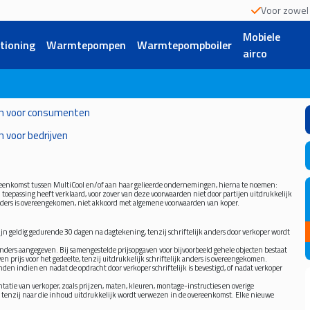
Voor zowel p
Mobiele
itioning
Warmtepompen
Warmtepompboiler
airco
n voor consumenten
 voor bedrijven
reenkomst tussen MultiCool en/of aan haar gelieerde ondernemingen, hierna te noemen:
toepassing heeft verklaard, voor zover van deze voorwaarden niet door partijen uitdrukkelijk
k anders is overeengekomen, niet akkoord met algemene voorwaarden van koper.
 zijn geldig gedurende 30 dagen na dagtekening, tenzij schriftelijk anders door verkoper wordt
 anders aangegeven. Bij samengestelde prijsopgaven voor bijvoorbeeld gehele objecten bestaat
en prijs voor het gedeelte, tenzij uitdrukkelijk schriftelijk anders is overeengekomen.
nden indien en nadat de opdracht door verkoper schriftelijk is bevestigd, of nadat verkoper
tatie van verkoper, zoals prijzen, maten, kleuren, montage-instructies en overige
et, tenzij naar die inhoud uitdrukkelijk wordt verwezen in de overeenkomst. Elke nieuwe