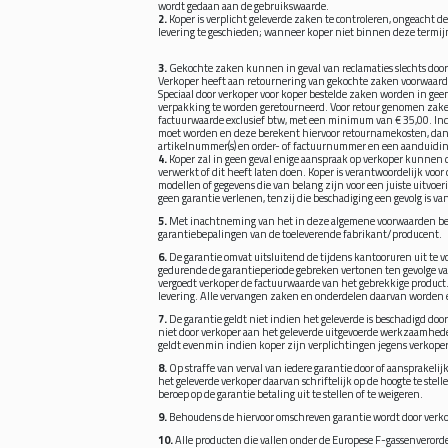
wordt gedaan aan de gebruikswaarde.
2.
Koper is verplicht geleverde zaken te controleren, ongeacht d
levering te geschieden; wanneer koper niet binnen deze termij
3.
Gekochte zaken kunnen in geval van reclamaties slechts door
Verkoper heeft aan retournering van gekochte zaken voorwaard
Speciaal door verkoper voor koper bestelde zaken worden in ge
verpakking te worden geretourneerd. Voor retour genomen zaken
factuurwaarde exclusief btw, met een minimum van € 35,00. Indi
moet worden en deze berekent hiervoor retournamekosten, dan 
artikelnummer(s) en order- of factuurnummer en een aanduiding
4.
Koper zal in geen geval enige aanspraak op verkoper kunnen d
verwerkt of dit heeft laten doen. Koper is verantwoordelijk vo
modellen of gegevens die van belang zijn voor een juiste uitvo
geen garantie verlenen, tenzij die beschadiging een gevolg is v
5.
Met inachtneming van het in deze algemene voorwaarden bepa
garantiebepalingen van de toeleverende fabrikant/producent.
6.
De garantie omvat uitsluitend de tijdens kantooruren uit te vo
gedurende de garantieperiode gebreken vertonen ten gevolge van
vergoedt verkoper de factuurwaarde van het gebrekkige product.
levering. Alle vervangen zaken en onderdelen daarvan worden 
7.
De garantie geldt niet indien het geleverde is beschadigd door
niet door verkoper aan het geleverde uitgevoerde werkzaamheden
geldt evenmin indien koper zijn verplichtingen jegens verkope
8.
Op straffe van verval van iedere garantie door of aansprakel
het geleverde verkoper daarvan schriftelijk op de hoogte te stel
beroep op de garantie betaling uit te stellen of te weigeren.
9.
Behoudens de hiervoor omschreven garantie wordt door verkop
10.
Alle producten die vallen onder de Europese F-gassenveror