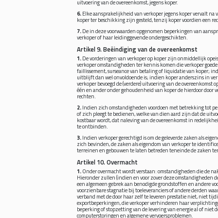
uitvoering van de overeenkomst, jegens koper.
6.
Elke aansprakelijkheid van verkoper jegens koper vervalt na 
koper ter beschikking zijn gesteld, tenzij koper voordien een re
7.
De in deze voorwaarden opgenomen beperkingen van aansprakel
verkoper of haar leidinggevende ondergeschikten.
Artikel 9. Beëindiging van de overeenkomst
1.
De vorderingen van verkoper op koper zijn onmiddellijk opeis
verkoper omstandigheden ter kennis komen die verkoper goede gr
faillissement, surseance van betaling of liquidatie van koper; 
uitblijft dan wel onvoldoende is; indien koper anderszins in ve
verkoper bevoegd de (verdere) uitvoering van de overeenkomst op
één en ander onder gehoudenheid van koper de hierdoor door v
rechten.
2.
Indien zich omstandigheden voordoen met betrekking tot per
of zich pleegt te bedienen, welke van dien aard zijn dat de ui
kostbaar wordt, dat naleving van de overeenkomst in redelijkhe
te ontbinden.
3.
Indien verkoper gerechtigd is om de geleverde zaken als eige
zich bevinden, de zaken als eigendom van verkoper te identific
terreinen en gebouwen te laten betreden teneinde de zaken te
Artikel 10. Overmacht
1.
Onder overmacht wordt verstaan: omstandigheden die de nako
Hieronder zullen (indien en voor zover deze omstandigheden d
een algemeen gebrek aan benodigde grondstoffen en andere voo
voorzienbare stagnatie bij toeleveranciers of andere derden waa
verband met de door haar zelf te leveren prestatie niet, niet tijd
exportbeperkingen, die verkoper verhinderen haar verplichtinge
beperking of stopzetting van de levering van energie al of niet
computerstoringen en algemene vervoersproblemen.